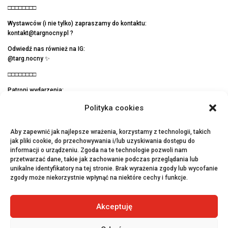
□□□□□□□□
Wystawców (i nie tylko) zapraszamy do kontaktu:
kontakt@targnocny.pl
?
Odwiedź nas również na IG:
@targ.nocny ✨
□□□□□□□□
Patroni wydarzenia:
? Katowice – oficjalny profil miasta
Polityka cookies
? On Lemon Polska
□□□□□□□□
Aby zapewnić jak najlepsze wrażenia, korzystamy z technologii, takich
branding by Radość Creative Agency
jak pliki cookie, do przechowywania i/lub uzyskiwania dostępu do
informacji o urządzeniu. Zgoda na te technologie pozwoli nam
przetwarzać dane, takie jak zachowanie podczas przeglądania lub
unikalne identyfikatory na tej stronie. Brak wyrażenia zgody lub wycofanie
zgody może niekorzystnie wpłynąć na niektóre cechy i funkcje.
←
Poprzednie
Następne
→
Akceptuję