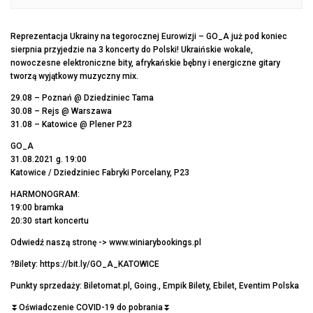
Reprezentacja Ukrainy na tegorocznej Eurowizji – GO_A już pod koniec
sierpnia przyjedzie na 3 koncerty do Polski! Ukraińskie wokale,
nowoczesne elektroniczne bity, afrykańskie bębny i energiczne gitary
tworzą wyjątkowy muzyczny mix.
29.08 – Poznań @ Dziedziniec Tama
30.08 – Rejs @ Warszawa
31.08 – Katowice @ Plener P23
GO_A
31.08.2021 g. 19:00
Katowice / Dziedziniec Fabryki Porcelany, P23
HARMONOGRAM:
19:00 bramka
20:30 start koncertu
Odwiedź naszą stronę -> www.winiarybookings.pl
?Bilety: https://bit.ly/GO_A_KATOWICE
Punkty sprzedaży: Biletomat.pl, Going., Empik Bilety, Ebilet, Eventim Polska
⏬Oświadczenie COVID-19 do pobrania⏬