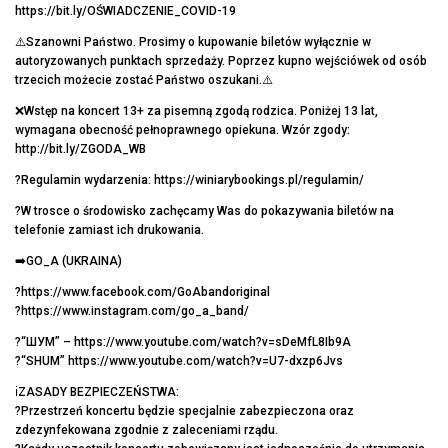
https://bit.ly/OŚWIADCZENIE_COVID-19
⚠️Szanowni Państwo. Prosimy o kupowanie biletów wyłącznie w
autoryzowanych punktach sprzedaży. Poprzez kupno wejściówek od osób
trzecich możecie zostać Państwo oszukani.⚠️
❌Wstęp na koncert 13+ za pisemną zgodą rodzica. Poniżej 13 lat,
wymagana obecność pełnoprawnego opiekuna. Wzór zgody:
http://bit.ly/ZGODA_WB
?Regulamin wydarzenia: https://winiarybookings.pl/regulamin/
?W trosce o środowisko zachęcamy Was do pokazywania biletów na
telefonie zamiast ich drukowania.
➡️GO_A (UKRAINA)
?https://www.facebook.com/GoAbandoriginal
?https://www.instagram.com/go_a_band/
?“ШУМ” – https://www.youtube.com/watch?v=sDeMfL8Ib9A
?“SHUM” https://www.youtube.com/watch?v=U7-dxzp6Jvs
ℹ️ZASADY BEZPIECZEŃSTWA:
?Przestrzeń koncertu będzie specjalnie zabezpieczona oraz
zdezynfekowana zgodnie z zaleceniami rządu.