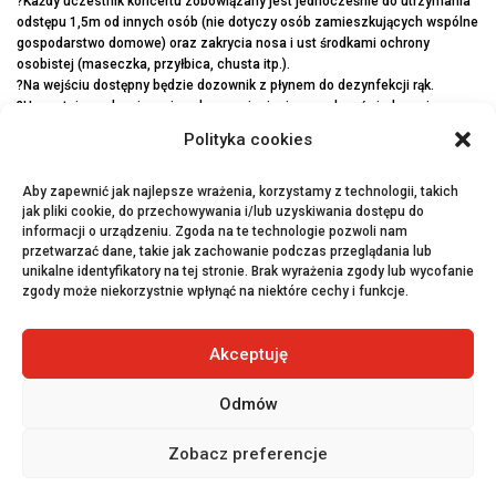
?Każdy uczestnik koncertu zobowiązany jest jednocześnie do utrzymania
odstępu 1,5m od innych osób (nie dotyczy osób zamieszkujących wspólne
gospodarstwo domowe) oraz zakrycia nosa i ust środkami ochrony
osobistej (maseczka, przyłbica, chusta itp.).
?Na wejściu dostępny będzie dozownik z płynem do dezynfekcji rąk.
?Uczestnicy zobowiązani są do przyniesienia ze sobą oświadczenia o
stanie zdrowia i przekazania go organizatorowi na wejściu-
Polityka cookies
https://bit.ly/OŚWIADCZENIE_COVID-19
____________________________________________________
Wpadaj na Instagram ➡️ http://bit.ly/Nasz-instagram
Aby zapewnić jak najlepsze wrażenia, korzystamy z technologii, takich
Polub nasz profil ➡️ http://bit.ly/Nasz–Facebook
jak pliki cookie, do przechowywania i/lub uzyskiwania dostępu do
informacji o urządzeniu. Zgoda na te technologie pozwoli nam
przetwarzać dane, takie jak zachowanie podczas przeglądania lub
unikalne identyfikatory na tej stronie. Brak wyrażenia zgody lub wycofanie
zgody może niekorzystnie wpłynąć na niektóre cechy i funkcje.
←
Poprzednie
Następne
→
Akceptuję
Odmów
© 2026 Fabryka Porcelany
Zobacz preferencje