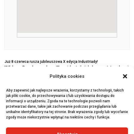
Już 8 czerwca rusza jubileuszowa X edycja Industriady!
W Fabryce Porcelany czeka na Was wiele atrakcji: bale, warsztaty, pokazy i
oczywiście zwiedzanie 🙂 Zapraszamy!
Polityka cookies
Zachęcamy do zapoznania się z programem:
http://industriada.pl/program/?fbclid=IwAR3XoEfOLa-c7kwbVs7-
ilPmLHKZRdhYHWeWl_A1DET81BO61Ky7gxdGnOY#fabryka-porcelany
Aby zapewnić jak najlepsze wrażenia, korzystamy z technologii, takich
#fabrykaporcelany
jak pliki cookie, do przechowywania i/lub uzyskiwania dostępu do
informacji o urządzeniu. Zgoda na te technologie pozwoli nam
przetwarzać dane, takie jak zachowanie podczas przeglądania lub
unikalne identyfikatory na tej stronie. Brak wyrażenia zgody lub wycofanie
zgody może niekorzystnie wpłynąć na niektóre cechy i funkcje.
←
Poprzednie
Następne
→