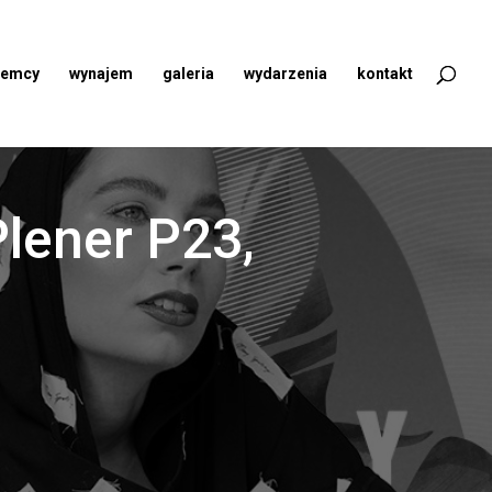
jemcy
wynajem
galeria
wydarzenia
kontakt
Plener P23,