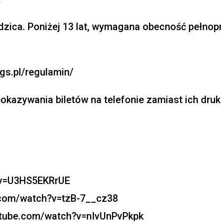
dzica. Poniżej 13 lat, wymagana obecność pełno
gs.pl/regulamin/
kazywania biletów na telefonie zamiast ich dru
?v=U3HS5EKRrUE
.com/watch?v=tzB-7__cz38
outube.com/watch?v=nIvUnPvPkpk