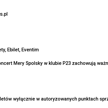
s.pl
ty, Ebilet, Eventim
oncert Mery Spolsky w klubie P23 zachowują waż
letów wyłącznie w autoryzowanych punktach spr
️