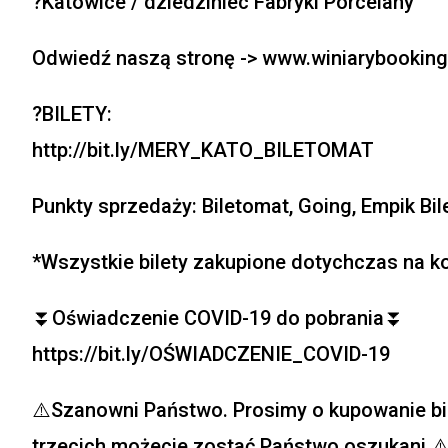
?Katowice / dziedziniec Fabryki Porcelany
Odwiedź naszą stronę -> www.winiarybooking
?BILETY:
http://bit.ly/MERY_KATO_BILETOMAT
Punkty sprzedaży: Biletomat, Going, Empik Bile
*Wszystkie bilety zakupione dotychczas na k
⏬Oświadczenie COVID-19 do pobrania⏬
https://bit.ly/OŚWIADCZENIE_COVID-19
⚠️Szanowni Państwo. Prosimy o kupowanie bi
trzecich możecie zostać Państwo oszukani.⚠