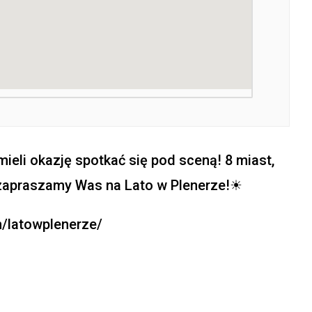
eli okazję spotkać się pod sceną! 8 miast,
– zapraszamy Was na Lato w Plenerze!☀
m/latowplenerze/