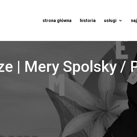
strona główna
historia
usługi
na
ze | Mery Spolsky / 