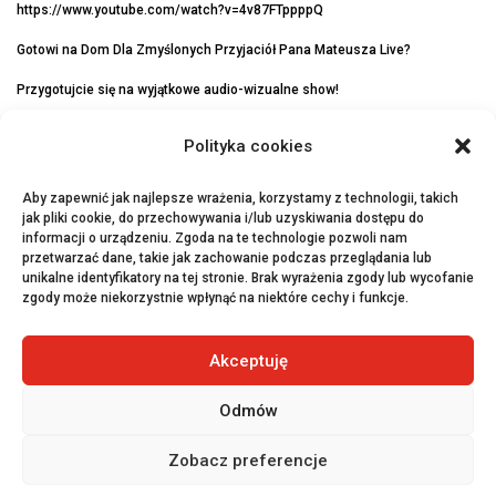
https://www.youtube.com/watch?v=4v87FTppppQ
Gotowi na Dom Dla Zmyślonych Przyjaciół Pana Mateusza Live?
Przygotujcie się na wyjątkowe audio-wizualne show!
Podczas koncertu nie zabraknie także materiału ze starszych płyt Szpaka.
Polityka cookies
Wstęp 15+
Aby zapewnić jak najlepsze wrażenia, korzystamy z technologii, takich
Poniżej tylko z pełnoprawnym opiekunem.
jak pliki cookie, do przechowywania i/lub uzyskiwania dostępu do
informacji o urządzeniu. Zgoda na te technologie pozwoli nam
przetwarzać dane, takie jak zachowanie podczas przeglądania lub
unikalne identyfikatory na tej stronie. Brak wyrażenia zgody lub wycofanie
zgody może niekorzystnie wpłynąć na niektóre cechy i funkcje.
←
Poprzednie
Następne
→
Akceptuję
Odmów
© 2026 Fabryka Porcelany
Zobacz preferencje