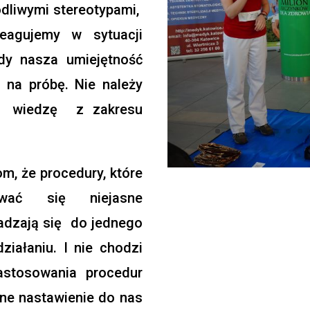
dliwymi stereotypami,
agujemy w sytuacji
edy nasza umiejętność
 na próbę. Nie należy
po wiedzę z zakresu
m, że procedury, które
ać się niejasne
adzają się do jednego
ałaniu. I nie chodzi
astosowania procedur
ne nastawienie do nas