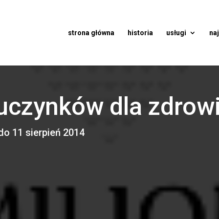
strona główna
historia
usługi
na
 uczynków dla zdrowi
 do 11 sierpień 2014