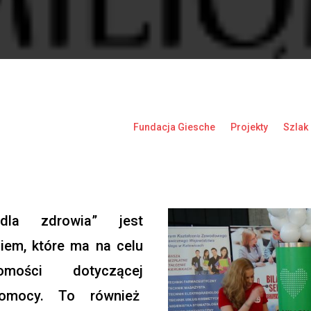
Fundacja Giesche
Projekty
Szlak
dla zdrowia” jest
iem, które ma na celu
omości dotyczącej
j pomocy. To również