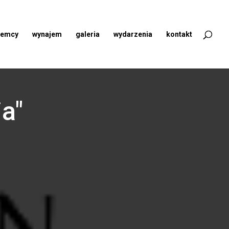
jemcy
wynajem
galeria
wydarzenia
kontakt
a"