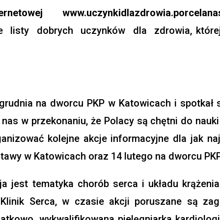
ternetowej
www.uczynkidlazdrowia.porcelanas
listy dobrych uczynków dla zdrowia, której
grudnia na dworcu PKP w Katowicach i spotkał 
 nas w przekonaniu, że Polacy są chętni do nauki
nizować kolejne akcje informacyjne dla jak naj
 Stawy w Katowicach oraz 14 lutego na dworcu PKP 
ja jest tematyka chorób serca i układu krążenia
linik Serca, w czasie akcji poruszane są zag
odatkowo, wykwalifikowana pielęgniarka kardiolog