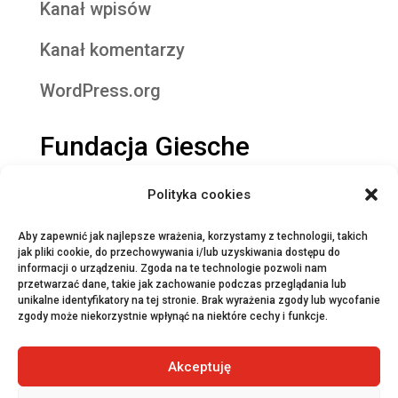
Kanał wpisów
Kanał komentarzy
WordPress.org
Fundacja Giesche
Fundacja Giesche
Polityka cookies
Projekty
Aby zapewnić jak najlepsze wrażenia, korzystamy z technologii, takich
jak pliki cookie, do przechowywania i/lub uzyskiwania dostępu do
Szlak Zabytków Techniki
informacji o urządzeniu. Zgoda na te technologie pozwoli nam
przetwarzać dane, takie jak zachowanie podczas przeglądania lub
unikalne identyfikatory na tej stronie. Brak wyrażenia zgody lub wycofanie
Porcelana Śląska Park
zgody może niekorzystnie wpłynąć na niektóre cechy i funkcje.
Akceptuję